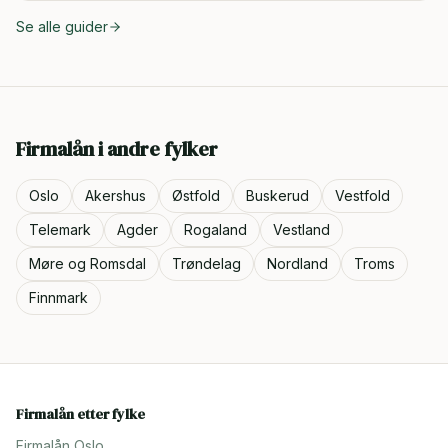
Se alle guider
Firmalån i andre fylker
Oslo
Akershus
Østfold
Buskerud
Vestfold
Telemark
Agder
Rogaland
Vestland
Møre og Romsdal
Trøndelag
Nordland
Troms
Finnmark
Firmalån etter fylke
Firmalån
Oslo