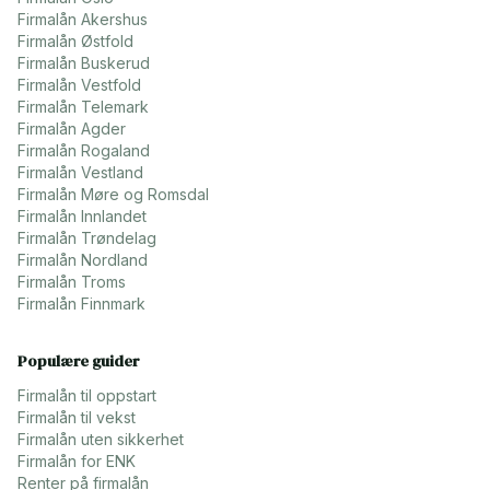
Firmalån
Akershus
Firmalån
Østfold
Firmalån
Buskerud
Firmalån
Vestfold
Firmalån
Telemark
Firmalån
Agder
Firmalån
Rogaland
Firmalån
Vestland
Firmalån
Møre og Romsdal
Firmalån
Innlandet
Firmalån
Trøndelag
Firmalån
Nordland
Firmalån
Troms
Firmalån
Finnmark
Populære guider
Firmalån til oppstart
Firmalån til vekst
Firmalån uten sikkerhet
Firmalån for ENK
Renter på firmalån