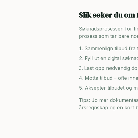
Slik søker du om 
Søknadsprosessen for firma
prosess som tar bare noe
Sammenlign tilbud fra f
Fyll ut en digital søkn
Last opp nødvendig dok
Motta tilbud – ofte inn
Aksepter tilbudet og 
Tips: Jo mer dokumentasj
årsregnskap og en kort be