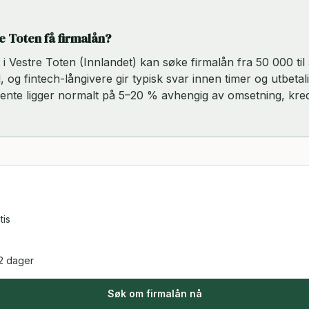
re Toten få firmalån?
rt i Vestre Toten (Innlandet) kan søke firmalån fra 50 000 ti
, og fintech-långivere gir typisk svar innen timer og utbetal
rente ligger normalt på 5–20 % avhengig av omsetning, kred
tis
2 dager
Søk om firmalån nå