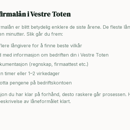
firmalån i
Vestre Toten
lån er blitt betydelig enklere de siste årene. De fleste lång
n minutter. Slik går du frem:
lere långivere for å finne beste vilkår
ad med informasjon om bedriften din i
Vestre Toten
umentasjon (regnskap, firmaattest etc.)
en timer eller 1–2 virkedager
motta pengene på bedriftskontoen
on du har klar på forhånd, desto raskere går prosessen. H
skrivelse av låneformålet klart.