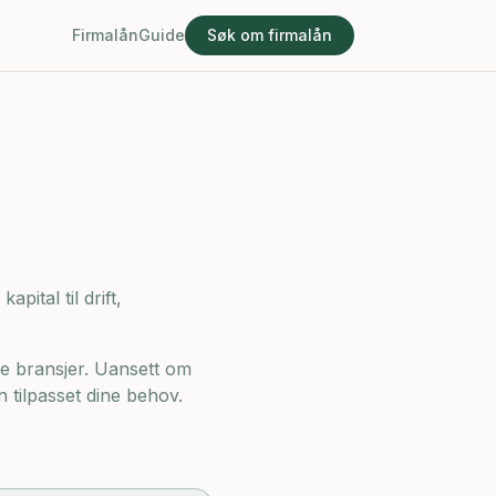
Firmalån
Guide
Søk om firmalån
pital til drift,
e bransjer. Uansett om
n tilpasset dine behov.