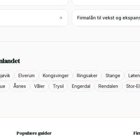
Firmalån til vekst og ekspan
nlandet
jøvik
Elverum
Kongsvinger
Ringsaker
Stange
Løten
rue
Åsnes
Våler
Trysil
Engerdal
Rendalen
Stor-E
Populære guider
Fi