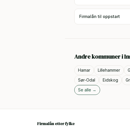
Firmalån til oppstart
Andre kommuner i
In
Hamar
Lillehammer
G
Sør-Odal
Eidskog
G
Se alle →
Firmalån etter fylke