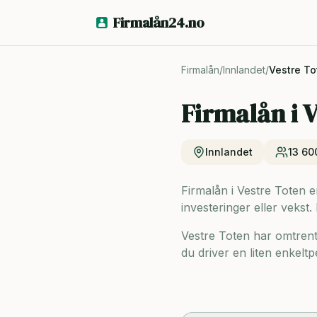
Firmalån24.no
Firmalån
/
Innlandet
/
Vestre To
Firmalån i
V
Innlandet
13 60
Firmalån i Vestre Toten er
investeringer eller vekst.
Vestre Toten har omtren
du driver en liten enkeltp