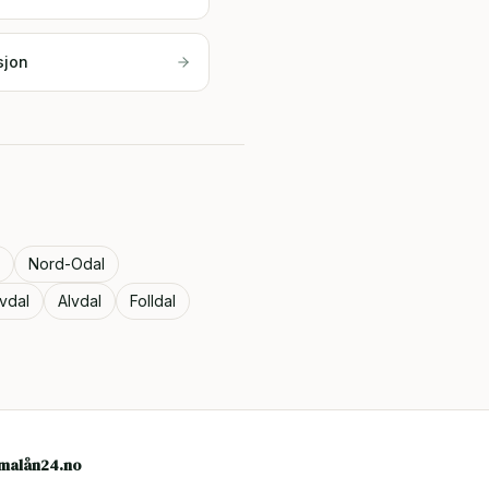
sjon
Nord-Odal
lvdal
Alvdal
Folldal
rmalån24.no