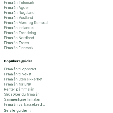
Firmalån
Telemark
Firmalån
Agder
Firmalån
Rogaland
Firmalån
Vestland
Firmalån
Møre og Romsdal
Firmalån
Innlandet
Firmalån
Trøndelag
Firmalån
Nordland
Firmalån
Troms
Firmalån
Finnmark
Populære guider
Firmalån til oppstart
Firmalån til vekst
Firmalån uten sikkerhet
Firmalån for ENK
Renter på firmalån
Slik søker du firmalån
Sammenligne firmalån
Firmalån vs. kassekreditt
Se alle guider →