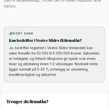
større aksjeselskap, finnes det firmalån tilpasset dine
behov.
KORT SVAR
Kan bedrifter i Vestre Slidre få firmalån?
Ja, bedrifter registrert i Vestre Slidre (Innlandet) kan
søke firmalån fra 50 000 til 5 000 000 kroner. Søknaden
er heldigital, og fintech-långivere gir typisk svar innen
timer og utbetaling innen 1–2 virkedager. Nominell rente
ligger normalt på 5–20 % avhengig av omsetning,
kredittverdighet og sikkerhet.
Trenger du firmalån?