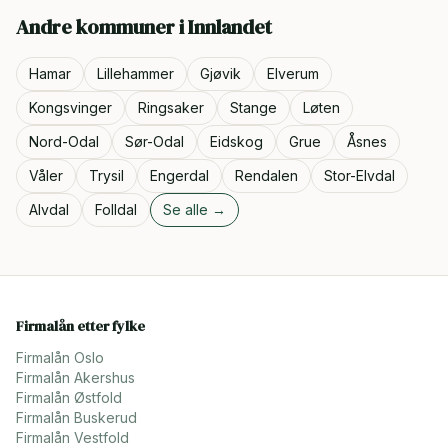
Andre kommuner i
Innlandet
Hamar
Lillehammer
Gjøvik
Elverum
Kongsvinger
Ringsaker
Stange
Løten
Nord-Odal
Sør-Odal
Eidskog
Grue
Åsnes
Våler
Trysil
Engerdal
Rendalen
Stor-Elvdal
Alvdal
Folldal
Se alle →
Firmalån etter fylke
Firmalån
Oslo
Firmalån
Akershus
Firmalån
Østfold
Firmalån
Buskerud
Firmalån
Vestfold