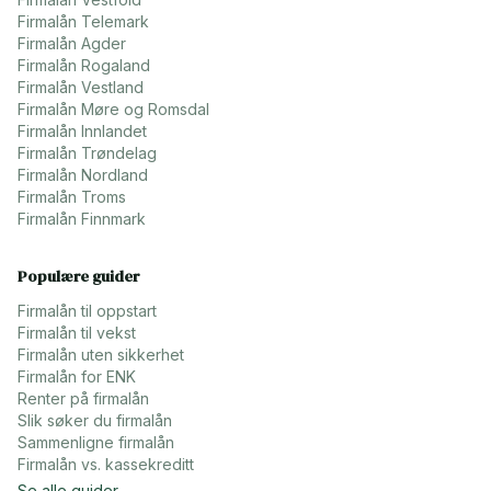
Firmalån
Telemark
Firmalån
Agder
Firmalån
Rogaland
Firmalån
Vestland
Firmalån
Møre og Romsdal
Firmalån
Innlandet
Firmalån
Trøndelag
Firmalån
Nordland
Firmalån
Troms
Firmalån
Finnmark
Populære guider
Firmalån til oppstart
Firmalån til vekst
Firmalån uten sikkerhet
Firmalån for ENK
Renter på firmalån
Slik søker du firmalån
Sammenligne firmalån
Firmalån vs. kassekreditt
Se alle guider →