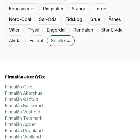
Kongsvinger
Ringsaker
Stange
Løten
Nord-Odal
Sør-Odal
Eidskog
Grue
Åsnes
Våler
Trysil
Engerdal
Rendalen
Stor-Elvdal
Alvdal
Folldal
Se alle →
Firmalån etter fylke
Firmalån
Oslo
Firmalån
Akershus
Firmalån
Østfold
Firmalån
Buskerud
Firmalån
Vestfold
Firmalån
Telemark
Firmalån
Agder
Firmalån
Rogaland
Firmalån
Vestland