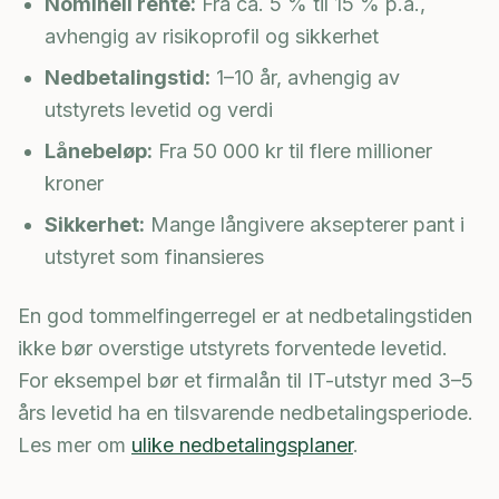
Nominell rente:
Fra ca. 5 % til 15 % p.a.,
avhengig av risikoprofil og sikkerhet
Nedbetalingstid:
1–10 år, avhengig av
utstyrets levetid og verdi
Lånebeløp:
Fra 50 000 kr til flere millioner
kroner
Sikkerhet:
Mange långivere aksepterer pant i
utstyret som finansieres
En god tommelfingerregel er at nedbetalingstiden
ikke bør overstige utstyrets forventede levetid.
For eksempel bør et firmalån til IT-utstyr med 3–5
års levetid ha en tilsvarende nedbetalingsperiode.
Les mer om
ulike nedbetalingsplaner
.