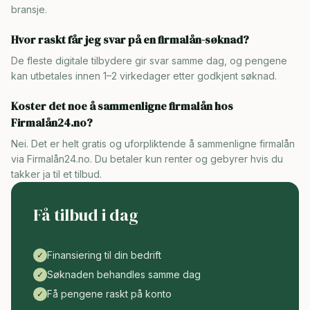
bransje.
Hvor raskt får jeg svar på en firmalån-søknad?
De fleste digitale tilbydere gir svar samme dag, og pengene
kan utbetales innen 1–2 virkedager etter godkjent søknad.
Koster det noe å sammenligne firmalån hos
Firmalån24.no?
Nei. Det er helt gratis og uforpliktende å sammenligne firmalån
via Firmalån24.no. Du betaler kun renter og gebyrer hvis du
takker ja til et tilbud.
Få tilbud i dag
Finansiering til din bedrift
✓
Søknaden behandles samme dag
✓
Få pengene raskt på konto
✓