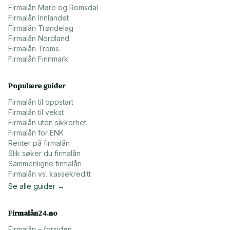
Firmalån
Møre og Romsdal
Firmalån
Innlandet
Firmalån
Trøndelag
Firmalån
Nordland
Firmalån
Troms
Firmalån
Finnmark
Populære guider
Firmalån til oppstart
Firmalån til vekst
Firmalån uten sikkerhet
Firmalån for ENK
Renter på firmalån
Slik søker du firmalån
Sammenligne firmalån
Firmalån vs. kassekreditt
Se alle guider →
Firmalån24.no
Firmalån – forsiden