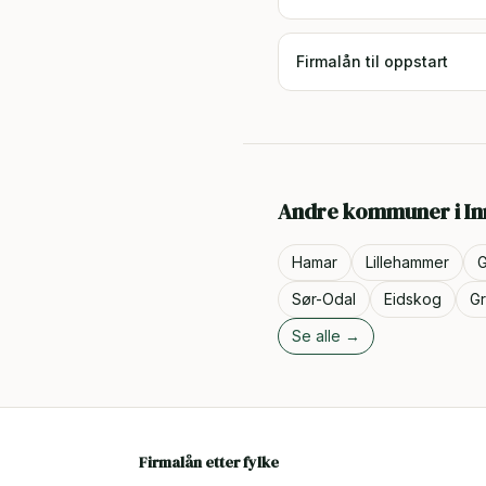
Firmalån til oppstart
Andre kommuner i
In
Hamar
Lillehammer
G
Sør-Odal
Eidskog
G
Se alle →
Firmalån etter fylke