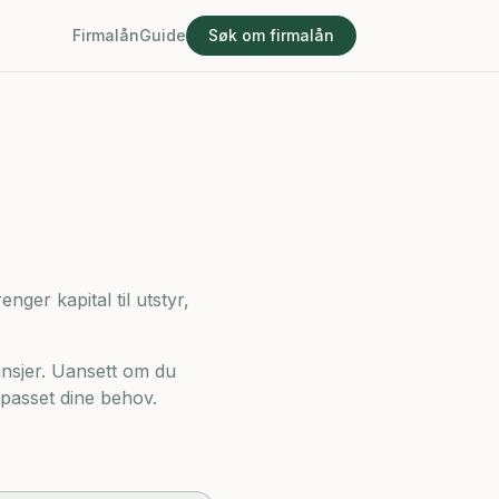
Firmalån
Guide
Søk om firmalån
nger kapital til utstyr,
nsjer. Uansett om du
ilpasset dine behov.