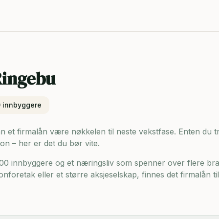
ingebu
0
innbyggere
n et firmalån være nøkkelen til neste vekstfase. Enten du tre
on – her er det du bør vite.
00 innbyggere og
et næringsliv som spenner over flere bra
onforetak eller et større aksjeselskap, finnes det firmalån t