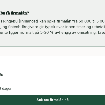
ebu få firmalån?
rt i Ringebu (Innlandet) kan søke firmalån fra 50 000 til 5 0
, og fintech-långivere gir typisk svar innen timer og utbetal
rente ligger normalt på 5–20 % avhengig av omsetning, kred
tis
2 dager
Søk om firmalån nå