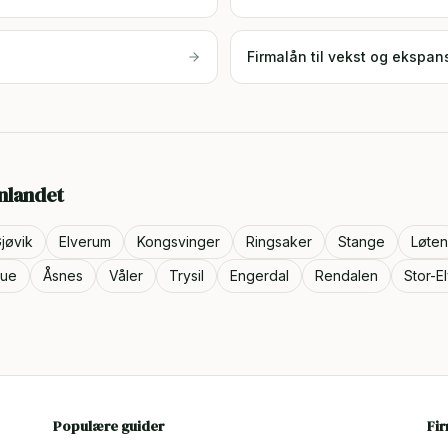
Firmalån til vekst og ekspan
nlandet
jøvik
Elverum
Kongsvinger
Ringsaker
Stange
Løten
rue
Åsnes
Våler
Trysil
Engerdal
Rendalen
Stor-E
Populære guider
Fi