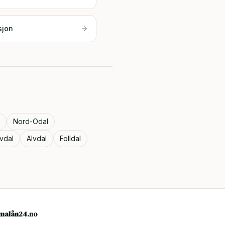
sjon
Nord-Odal
lvdal
Alvdal
Folldal
rmalån24.no