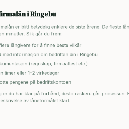
firmalån i
Ringebu
lån er blitt betydelig enklere de siste årene. De fleste lång
n minutter. Slik går du frem:
lere långivere for å finne beste vilkår
ad med informasjon om bedriften din i
Ringebu
umentasjon (regnskap, firmaattest etc.)
en timer eller 1–2 virkedager
motta pengene på bedriftskontoen
on du har klar på forhånd, desto raskere går prosessen. H
skrivelse av låneformålet klart.