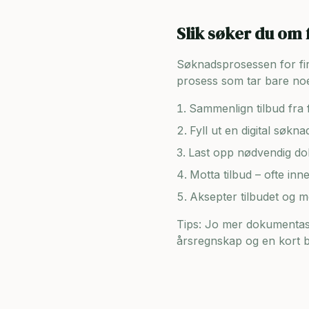
Slik søker du om 
Søknadsprosessen for firma
prosess som tar bare noe
Sammenlign tilbud fra f
Fyll ut en digital søkn
Last opp nødvendig dok
Motta tilbud – ofte inn
Aksepter tilbudet og 
Tips: Jo mer dokumentasj
årsregnskap og en kort be