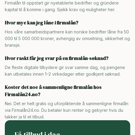
Firmalån til oppstart gir nyetablerte bedrifter og gründere
kapital til å komme i gang. Sjekk krav og muligheter her.
Hvor mye kan jeg låne i firmalån?
Hos våre samarbeidspartnere kan norske bedrifter låne fra 50
000 til 5 000 000 kroner, avhengig av omsetning, sikkerhet og
bransje.
Hvor raskt får jeg svar på en firmalån-søknad?
De fleste digitale tilbydere gir svar samme dag, og pengene
kan utbetales innen 1–2 virkedager etter godkjent søknad.
Koster det noe å sammenligne firmalån hos
Firmalån24.no?
Nei. Det er helt gratis og uforpliktende å sammenligne firmalån
via Firmalån24.no. Du betaler kun renter og gebyrer hvis du
takker ja til et tilbud.
Få tilbud i dag