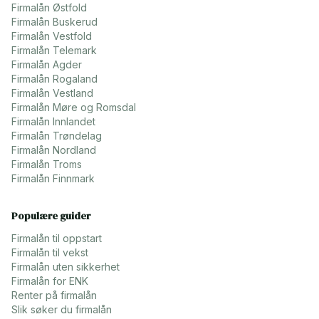
Firmalån
Østfold
Firmalån
Buskerud
Firmalån
Vestfold
Firmalån
Telemark
Firmalån
Agder
Firmalån
Rogaland
Firmalån
Vestland
Firmalån
Møre og Romsdal
Firmalån
Innlandet
Firmalån
Trøndelag
Firmalån
Nordland
Firmalån
Troms
Firmalån
Finnmark
Populære guider
Firmalån til oppstart
Firmalån til vekst
Firmalån uten sikkerhet
Firmalån for ENK
Renter på firmalån
Slik søker du firmalån