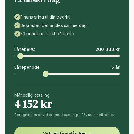
Finansiering til din bedrift
✓
Søknaden behandles samme dag
✓
Få pengene raskt på konto
✓
Lånebeløp
200 000
kr
Låneperiode
5
år
Månedlig betaling
4 152
kr
Beregningen er veiledende basert på 9% nominell rente.
Søk om firmalån her →