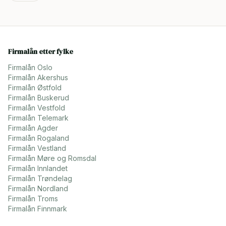
Firmalån etter fylke
Firmalån
Oslo
Firmalån
Akershus
Firmalån
Østfold
Firmalån
Buskerud
Firmalån
Vestfold
Firmalån
Telemark
Firmalån
Agder
Firmalån
Rogaland
Firmalån
Vestland
Firmalån
Møre og Romsdal
Firmalån
Innlandet
Firmalån
Trøndelag
Firmalån
Nordland
Firmalån
Troms
Firmalån
Finnmark