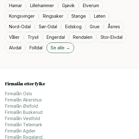
Hamar
Lillehammer
Gjøvik
Elverum
Kongsvinger
Ringsaker
Stange
Løten
Nord-Odal
Sør-Odal
Eidskog
Grue
Åsnes
Våler
Trysil
Engerdal
Rendalen
Stor-Elvdal
Alvdal
Folldal
Se alle →
Firmalån etter fylke
Firmalån
Oslo
Firmalån
Akershus
Firmalån
Østfold
Firmalån
Buskerud
Firmalån
Vestfold
Firmalån
Telemark
Firmalån
Agder
Firmalån
Rogaland