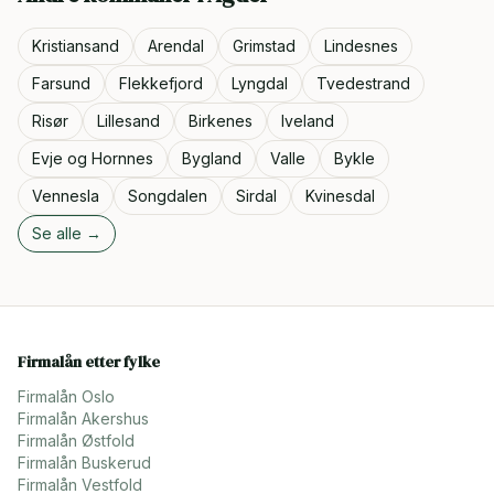
Kristiansand
Arendal
Grimstad
Lindesnes
Farsund
Flekkefjord
Lyngdal
Tvedestrand
Risør
Lillesand
Birkenes
Iveland
Evje og Hornnes
Bygland
Valle
Bykle
Vennesla
Songdalen
Sirdal
Kvinesdal
Se alle →
Firmalån etter fylke
Firmalån
Oslo
Firmalån
Akershus
Firmalån
Østfold
Firmalån
Buskerud
Firmalån
Vestfold