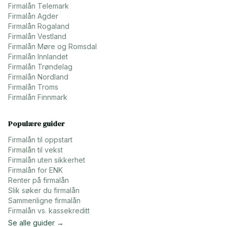
Firmalån
Telemark
Firmalån
Agder
Firmalån
Rogaland
Firmalån
Vestland
Firmalån
Møre og Romsdal
Firmalån
Innlandet
Firmalån
Trøndelag
Firmalån
Nordland
Firmalån
Troms
Firmalån
Finnmark
Populære guider
Firmalån til oppstart
Firmalån til vekst
Firmalån uten sikkerhet
Firmalån for ENK
Renter på firmalån
Slik søker du firmalån
Sammenligne firmalån
Firmalån vs. kassekreditt
Se alle guider →