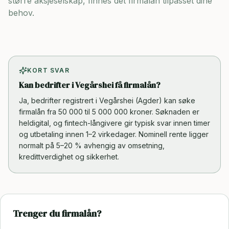
større aksjeselskap, finnes det firmalån tilpasset dine
behov.
KORT SVAR
Kan bedrifter i Vegårshei få firmalån?
Ja, bedrifter registrert i Vegårshei (Agder) kan søke
firmalån fra 50 000 til 5 000 000 kroner. Søknaden er
heldigital, og fintech-långivere gir typisk svar innen timer
og utbetaling innen 1–2 virkedager. Nominell rente ligger
normalt på 5–20 % avhengig av omsetning,
kredittverdighet og sikkerhet.
Trenger du firmalån?