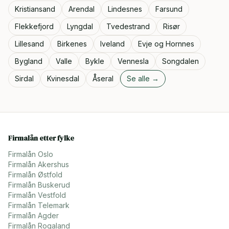
Kristiansand
Arendal
Lindesnes
Farsund
Flekkefjord
Lyngdal
Tvedestrand
Risør
Lillesand
Birkenes
Iveland
Evje og Hornnes
Bygland
Valle
Bykle
Vennesla
Songdalen
Sirdal
Kvinesdal
Åseral
Se alle →
Firmalån etter fylke
Firmalån
Oslo
Firmalån
Akershus
Firmalån
Østfold
Firmalån
Buskerud
Firmalån
Vestfold
Firmalån
Telemark
Firmalån
Agder
Firmalån
Rogaland