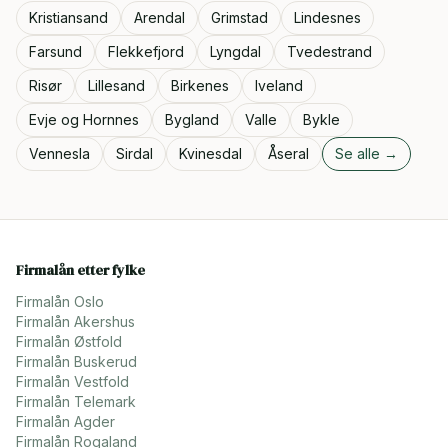
Kristiansand
Arendal
Grimstad
Lindesnes
Farsund
Flekkefjord
Lyngdal
Tvedestrand
Risør
Lillesand
Birkenes
Iveland
Evje og Hornnes
Bygland
Valle
Bykle
Vennesla
Sirdal
Kvinesdal
Åseral
Se alle →
Firmalån etter fylke
Firmalån
Oslo
Firmalån
Akershus
Firmalån
Østfold
Firmalån
Buskerud
Firmalån
Vestfold
Firmalån
Telemark
Firmalån
Agder
Firmalån
Rogaland