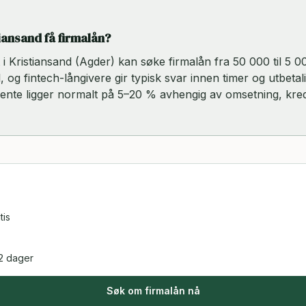
tiansand få firmalån?
rt i Kristiansand (Agder) kan søke firmalån fra 50 000 til 5 
, og fintech-långivere gir typisk svar innen timer og utbetal
rente ligger normalt på 5–20 % avhengig av omsetning, kred
tis
2 dager
Søk om firmalån nå