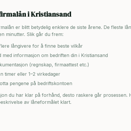
firmalån i
Kristiansand
lån er blitt betydelig enklere de siste årene. De fleste lång
n minutter. Slik går du frem:
lere långivere for å finne beste vilkår
ad med informasjon om bedriften din i
Kristiansand
umentasjon (regnskap, firmaattest etc.)
en timer eller 1–2 virkedager
motta pengene på bedriftskontoen
on du har klar på forhånd, desto raskere går prosessen. H
skrivelse av låneformålet klart.