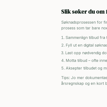
Slik søker du om 
Søknadsprosessen for firma
prosess som tar bare noe
Sammenlign tilbud fra f
Fyll ut en digital søkn
Last opp nødvendig dok
Motta tilbud – ofte inn
Aksepter tilbudet og 
Tips: Jo mer dokumentasj
årsregnskap og en kort be