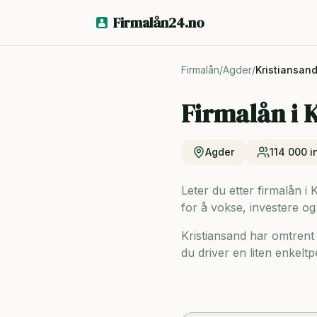
Firmalån24.no
Firmalån
/
Agder
/
Kristiansan
Firmalån i
K
Agder
114 000
i
Leter du etter firmalån i 
for å vokse, investere og
Kristiansand har omtrent
du driver en liten enkeltp