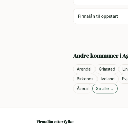
Firmalån til oppstart
Andre kommuner i
A
Arendal
Grimstad
Li
Birkenes
Iveland
Ev
Åseral
Se alle →
Firmalån etter fylke