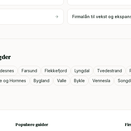
Firmalån til vekst og ekspan
gder
ndesnes
Farsund
Flekkefjord
Lyngdal
Tvedestrand
je og Hornnes
Bygland
Valle
Bykle
Vennesla
Songd
Populære guider
Fi