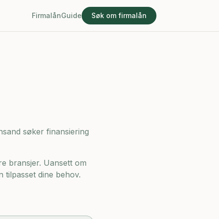
Firmalån
Guide
Søk om firmalån
iansand søker finansiering
re bransjer. Uansett om
n tilpasset dine behov.