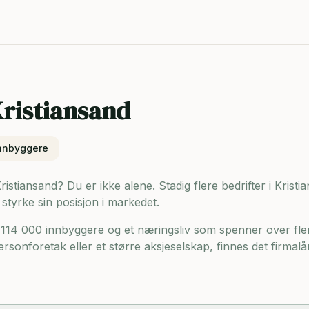
d
ristiansand
nnbyggere
Kristiansand? Du er ikke alene. Stadig flere bedrifter i Krist
 styrke sin posisjon i markedet.
 114 000 innbyggere og
et næringsliv som spenner over fle
ersonforetak eller et større aksjeselskap, finnes det firmalå