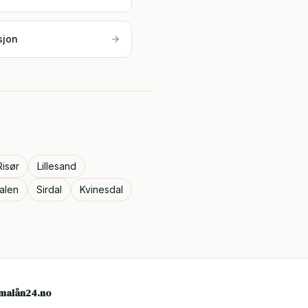
sjon
Risør
Lillesand
alen
Sirdal
Kvinesdal
rmalån24.no