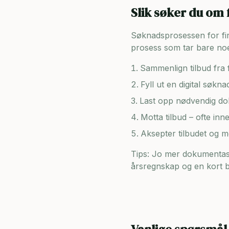
Slik søker du om 
Søknadsprosessen for firma
prosess som tar bare noe
Sammenlign tilbud fra f
Fyll ut en digital søkn
Last opp nødvendig dok
Motta tilbud – ofte inn
Aksepter tilbudet og 
Tips: Jo mer dokumentasj
årsregnskap og en kort be