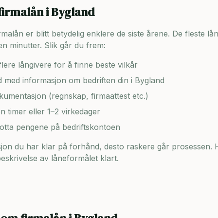
firmalån i
Bygland
lån er blitt betydelig enklere de siste årene. De fleste lång
n minutter. Slik går du frem:
lere långivere for å finne beste vilkår
ad med informasjon om bedriften din i
Bygland
umentasjon (regnskap, firmaattest etc.)
en timer eller 1–2 virkedager
motta pengene på bedriftskontoen
on du har klar på forhånd, desto raskere går prosessen. H
skrivelse av låneformålet klart.