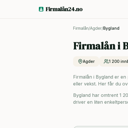
Firmalån24.no
Firmalån
/
Agder
/
Bygland
Firmalån i
B
Agder
1 200
inn
Firmalån i Bygland er en p
eller vekst. Her får du ov
Bygland har omtrent 1 2
driver en liten enkeltpers