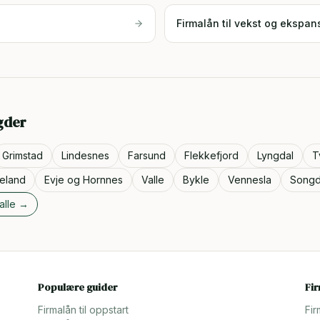
Firmalån til vekst og ekspan
gder
Grimstad
Lindesnes
Farsund
Flekkefjord
Lyngdal
T
veland
Evje og Hornnes
Valle
Bykle
Vennesla
Songd
alle →
Populære guider
Fi
Firmalån til oppstart
Fir