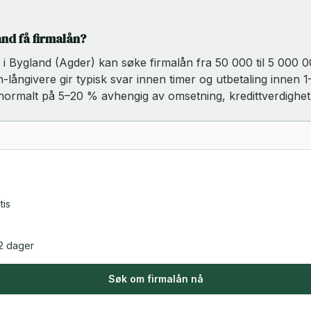
and få firmalån?
rt i Bygland (Agder) kan søke firmalån fra 50 000 til 5 000
ch-långivere gir typisk svar innen timer og utbetaling innen 1
 normalt på 5–20 % avhengig av omsetning, kredittverdighet
tis
2 dager
Søk om firmalån nå