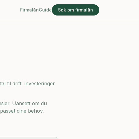
Firmalån
Guide
Søk om firmalån
 til drift, investeringer
nsjer. Uansett om du
ilpasset dine behov.