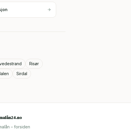
sjon
vedestrand
Risør
alen
Sirdal
rmalån24.no
malån – forsiden