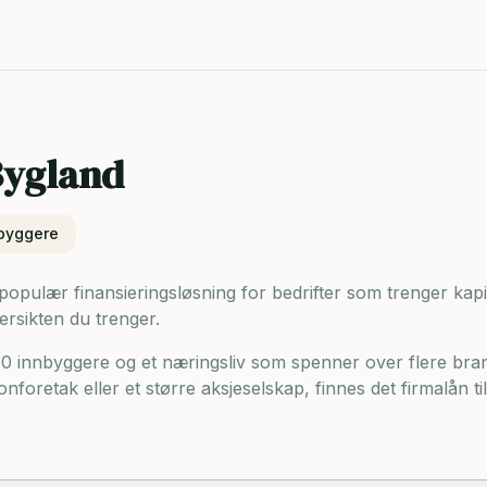
ygland
byggere
opulær finansieringsløsning for bedrifter som trenger kapital
ersikten du trenger.
00 innbyggere og
et næringsliv som spenner over flere bra
onforetak eller et større aksjeselskap, finnes det firmalån t