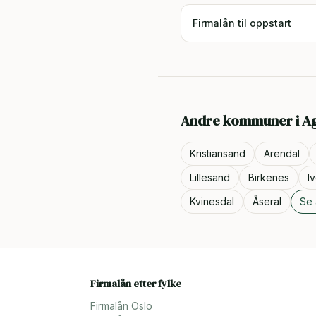
Firmalån til oppstart
Andre kommuner i
A
Kristiansand
Arendal
Lillesand
Birkenes
I
Kvinesdal
Åseral
Se 
Firmalån etter fylke
Firmalån
Oslo