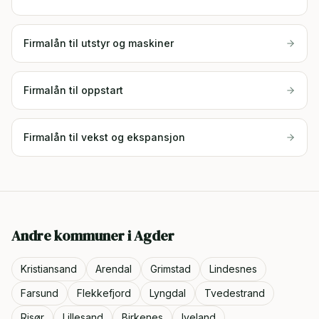
Firmalån til utstyr og maskiner
Firmalån til oppstart
Firmalån til vekst og ekspansjon
Andre kommuner i
Agder
Kristiansand
Arendal
Grimstad
Lindesnes
Farsund
Flekkefjord
Lyngdal
Tvedestrand
Risør
Lillesand
Birkenes
Iveland