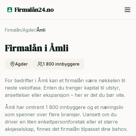
Firmalån24.no
Firmalån
/
Agder
/
Åmli
Firmalån i
Åmli
Agder
1 800
innbyggere
For bedrifter i Åmli kan et firmalån være nøkkelen til
neste vekstfase. Enten du trenger kapital til utstyr,
ansettelser eller ekspansjon – her er det du bør vite.
Åmli har omtrent 1 800 innbyggere og
et næringsliv
som spenner over flere bransjer. Uansett om du
driver en liten enkeltpersonforetak eller et større
aksjeselskap, finnes det firmalån tilpasset dine behov.