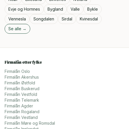
Evje og Hornnes
Bygland
Valle
Bykle
Vennesla
Songdalen
Sirdal
Kvinesdal
Se alle →
Firmalån etter fylke
Firmalån
Oslo
Firmalån
Akershus
Firmalån
Østfold
Firmalån
Buskerud
Firmalån
Vestfold
Firmalån
Telemark
Firmalån
Agder
Firmalån
Rogaland
Firmalån
Vestland
Firmalån
Møre og Romsdal
Firmalån
Innlandet