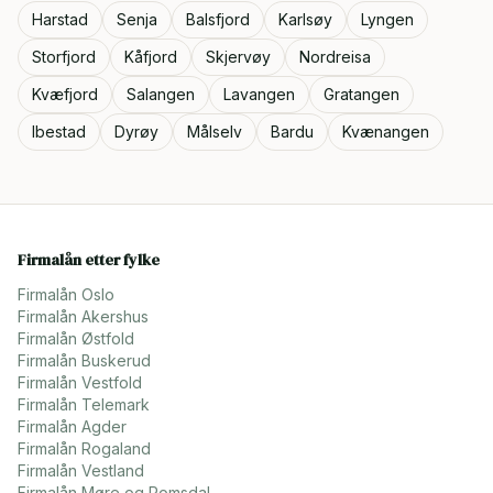
Harstad
Senja
Balsfjord
Karlsøy
Lyngen
Storfjord
Kåfjord
Skjervøy
Nordreisa
Kvæfjord
Salangen
Lavangen
Gratangen
Ibestad
Dyrøy
Målselv
Bardu
Kvænangen
Firmalån etter fylke
Firmalån
Oslo
Firmalån
Akershus
Firmalån
Østfold
Firmalån
Buskerud
Firmalån
Vestfold
Firmalån
Telemark
Firmalån
Agder
Firmalån
Rogaland
Firmalån
Vestland
Firmalån
Møre og Romsdal