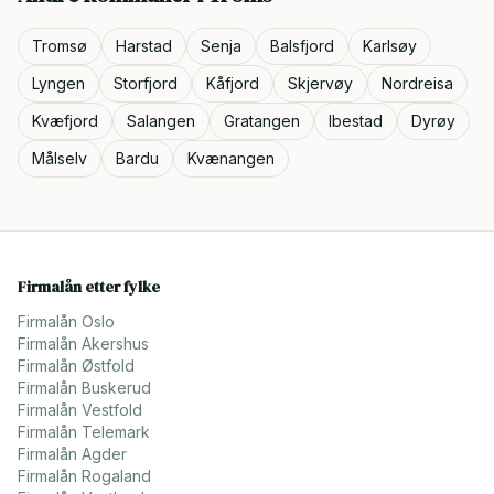
Tromsø
Harstad
Senja
Balsfjord
Karlsøy
Lyngen
Storfjord
Kåfjord
Skjervøy
Nordreisa
Kvæfjord
Salangen
Gratangen
Ibestad
Dyrøy
Målselv
Bardu
Kvænangen
Firmalån etter fylke
Firmalån
Oslo
Firmalån
Akershus
Firmalån
Østfold
Firmalån
Buskerud
Firmalån
Vestfold
Firmalån
Telemark
Firmalån
Agder
Firmalån
Rogaland