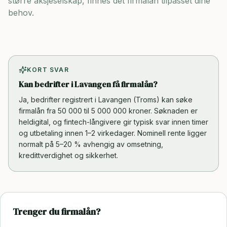
større aksjeselskap, finnes det firmalån tilpasset dine
behov.
KORT SVAR
Kan bedrifter i Lavangen få firmalån?
Ja, bedrifter registrert i Lavangen (Troms) kan søke
firmalån fra 50 000 til 5 000 000 kroner. Søknaden er
heldigital, og fintech-långivere gir typisk svar innen timer
og utbetaling innen 1–2 virkedager. Nominell rente ligger
normalt på 5–20 % avhengig av omsetning,
kredittverdighet og sikkerhet.
Trenger du firmalån?