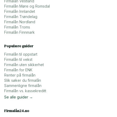
Firmalån
Vestland
Firmalån
Møre og Romsdal
Firmalån
Innlandet
Firmalån
Trøndelag
Firmalån
Nordland
Firmalån
Troms
Firmalån
Finnmark
Populære guider
Firmalån til oppstart
Firmalån til vekst
Firmalån uten sikkerhet
Firmalån for ENK
Renter på firmalån
Slik søker du firmalån
Sammenligne firmalån
Firmalån vs. kassekreditt
Se alle guider →
Firmalån24.no