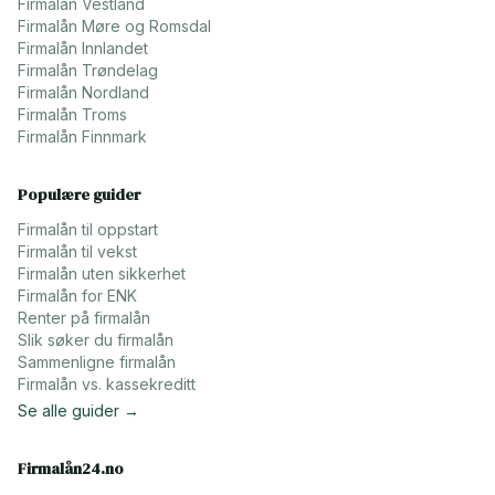
Firmalån
Vestland
Firmalån
Møre og Romsdal
Firmalån
Innlandet
Firmalån
Trøndelag
Firmalån
Nordland
Firmalån
Troms
Firmalån
Finnmark
Populære guider
Firmalån til oppstart
Firmalån til vekst
Firmalån uten sikkerhet
Firmalån for ENK
Renter på firmalån
Slik søker du firmalån
Sammenligne firmalån
Firmalån vs. kassekreditt
Se alle guider →
Firmalån24.no