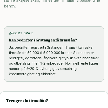
større aksjeselskap, finnes det firmalån tilpasset dine
behov.
KORT SVAR
Kan bedrifter i Gratangen få firmalån?
Ja, bedrifter registrert i Gratangen (Troms) kan søke
firmalån fra 50 000 til 5 000 000 kroner. Søknaden er
heldigital, og fintech-långivere gir typisk svar innen timer
og utbetaling innen 1–2 virkedager. Nominell rente ligger
normalt på 5–20 % avhengig av omsetning,
kredittverdighet og sikkerhet.
Trenger du firmalån?