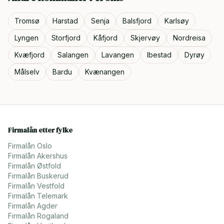
Tromsø
Harstad
Senja
Balsfjord
Karlsøy
Lyngen
Storfjord
Kåfjord
Skjervøy
Nordreisa
Kvæfjord
Salangen
Lavangen
Ibestad
Dyrøy
Målselv
Bardu
Kvænangen
Firmalån etter fylke
Firmalån
Oslo
Firmalån
Akershus
Firmalån
Østfold
Firmalån
Buskerud
Firmalån
Vestfold
Firmalån
Telemark
Firmalån
Agder
Firmalån
Rogaland