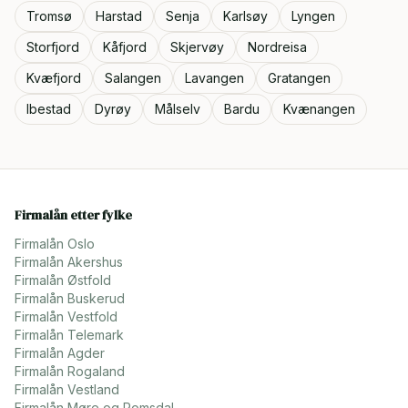
Tromsø
Harstad
Senja
Karlsøy
Lyngen
Storfjord
Kåfjord
Skjervøy
Nordreisa
Kvæfjord
Salangen
Lavangen
Gratangen
Ibestad
Dyrøy
Målselv
Bardu
Kvænangen
Firmalån etter fylke
Firmalån
Oslo
Firmalån
Akershus
Firmalån
Østfold
Firmalån
Buskerud
Firmalån
Vestfold
Firmalån
Telemark
Firmalån
Agder
Firmalån
Rogaland
Firmalån
Vestland
Firmalån
Møre og Romsdal