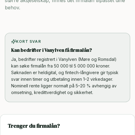
større aksjeselskap, finnes det firmalån tilpasset dine
behov.
KORT SVAR
Kan bedrifter i Vanylven få firmalån?
Ja, bedrifter registrert i Vanylven (Møre og Romsdal)
kan søke firmalån fra 50 000 til 5 000 000 kroner.
Søknaden er heldigital, og fintech-långivere gir typisk
svar innen timer og utbetaling innen 1–2 virkedager.
Nominell rente ligger normalt på 5–20 % avhengig av
omsetning, kredittverdighet og sikkerhet.
Trenger du firmalån?