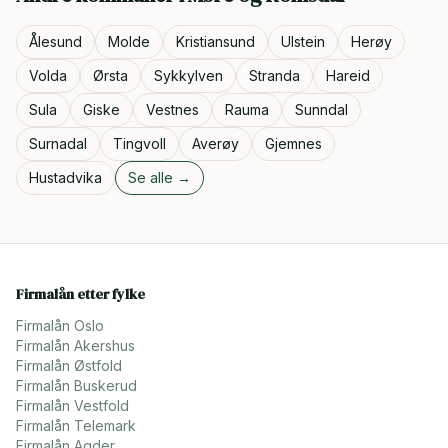
Ålesund
Molde
Kristiansund
Ulstein
Herøy
Volda
Ørsta
Sykkylven
Stranda
Hareid
Sula
Giske
Vestnes
Rauma
Sunndal
Surnadal
Tingvoll
Averøy
Gjemnes
Hustadvika
Se alle →
Firmalån etter fylke
Firmalån
Oslo
Firmalån
Akershus
Firmalån
Østfold
Firmalån
Buskerud
Firmalån
Vestfold
Firmalån
Telemark
Firmalån
Agder