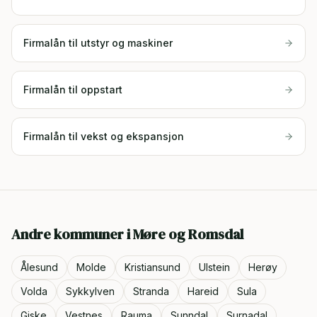
Firmalån til utstyr og maskiner
Firmalån til oppstart
Firmalån til vekst og ekspansjon
Andre kommuner i
Møre og Romsdal
Ålesund
Molde
Kristiansund
Ulstein
Herøy
Volda
Sykkylven
Stranda
Hareid
Sula
Giske
Vestnes
Rauma
Sunndal
Surnadal