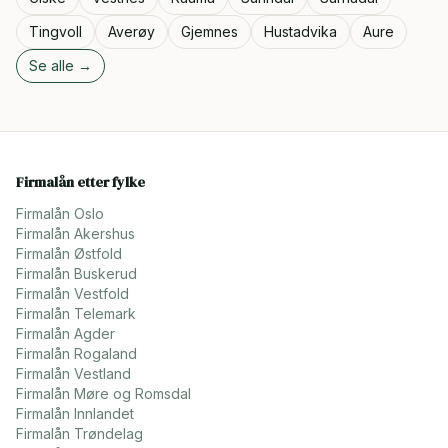
Tingvoll
Averøy
Gjemnes
Hustadvika
Aure
Se alle →
Firmalån etter fylke
Firmalån
Oslo
Firmalån
Akershus
Firmalån
Østfold
Firmalån
Buskerud
Firmalån
Vestfold
Firmalån
Telemark
Firmalån
Agder
Firmalån
Rogaland
Firmalån
Vestland
Firmalån
Møre og Romsdal
Firmalån
Innlandet
Firmalån
Trøndelag