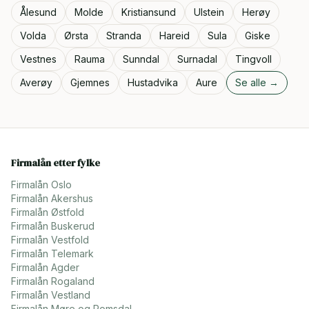
Ålesund
Molde
Kristiansund
Ulstein
Herøy
Volda
Ørsta
Stranda
Hareid
Sula
Giske
Vestnes
Rauma
Sunndal
Surnadal
Tingvoll
Averøy
Gjemnes
Hustadvika
Aure
Se alle →
Firmalån etter fylke
Firmalån
Oslo
Firmalån
Akershus
Firmalån
Østfold
Firmalån
Buskerud
Firmalån
Vestfold
Firmalån
Telemark
Firmalån
Agder
Firmalån
Rogaland
Firmalån
Vestland
Firmalån
Møre og Romsdal