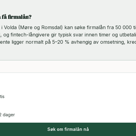
 få firmalån?
rt i Volda (Møre og Romsdal) kan søke firmalån fra 50 000 t
, og fintech-långivere gir typisk svar innen timer og utbetal
rente ligger normalt på 5–20 % avhengig av omsetning, kred
tis
2 dager
Søk om firmalån nå