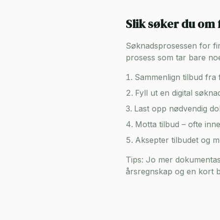
Slik søker du om 
Søknadsprosessen for firma
prosess som tar bare noe
Sammenlign tilbud fra f
Fyll ut en digital søkn
Last opp nødvendig dok
Motta tilbud – ofte inn
Aksepter tilbudet og 
Tips: Jo mer dokumentasj
årsregnskap og en kort be