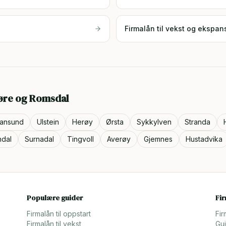
Firmalån til vekst og ekspan
øre og Romsdal
tiansund
Ulstein
Herøy
Ørsta
Sykkylven
Stranda
ndal
Surnadal
Tingvoll
Averøy
Gjemnes
Hustadvika
Populære guider
Fi
Firmalån til oppstart
Fir
Firmalån til vekst
Gui