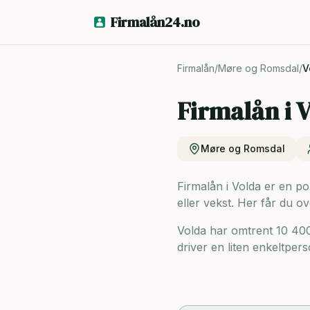
Firmalån24.no
Firmalån
/
Møre og Romsdal
/
V
Firmalån i
V
Møre og Romsdal
Firmalån i Volda er en pop
eller vekst. Her får du ov
Volda har omtrent 10 40
driver en liten enkeltpers