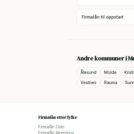
Firmalån til oppstart
Andre kommuner i
M
Ålesund
Molde
Kris
Vestnes
Rauma
Sun
Firmalån etter fylke
Firmalån
Oslo
Firmalån
Akershus