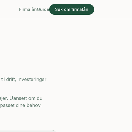
Firmalån
Guide
Søk om firmalån
l drift, investeringer
sjer. Uansett om du
ilpasset dine behov.