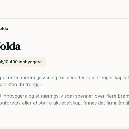
olda
olda
10 400
innbyggere
ulær finansieringsløsning for bedrifter som trenger kapital ti
ersikten du trenger.
0 innbyggere og
et næringsliv som spenner over flere bran
onforetak eller et større aksjeselskap, finnes det firmalån t