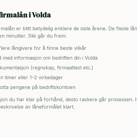
firmalån i
Volda
lån er blitt betydelig enklere de siste årene. De fleste lång
n minutter. Slik går du frem:
lere långivere for å finne beste vilkår
ad med informasjon om bedriften din i
Volda
umentasjon (regnskap, firmaattest etc.)
en timer eller 1–2 virkedager
motta pengene på bedriftskontoen
on du har klar på forhånd, desto raskere går prosessen. H
skrivelse av låneformålet klart.