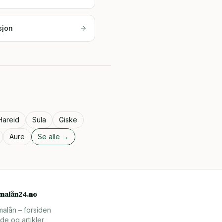
sjon
Hareid
Sula
Giske
Aure
Se alle →
rmalån24.no
malån – forsiden
de og artikler