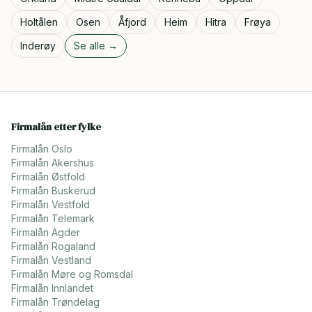
Holtålen
Osen
Åfjord
Heim
Hitra
Frøya
Inderøy
Se alle →
Firmalån etter fylke
Firmalån
Oslo
Firmalån
Akershus
Firmalån
Østfold
Firmalån
Buskerud
Firmalån
Vestfold
Firmalån
Telemark
Firmalån
Agder
Firmalån
Rogaland
Firmalån
Vestland
Firmalån
Møre og Romsdal
Firmalån
Innlandet
Firmalån
Trøndelag