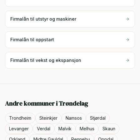
Firmalån til utstyr og maskiner
Firmalån til oppstart
Firmalån til vekst og ekspansjon
Andre kommuner i
Trøndelag
Trondheim
Steinkjer
Namsos
Stjørdal
Levanger
Verdal
Malvik
Melhus
Skaun
Orkland
Midtre Gauldal
Rennebu
Oppdal