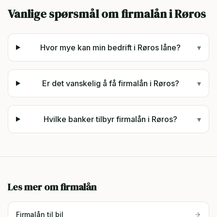
Vanlige spørsmål om firmalån i
Røros
Hvor mye kan min bedrift i Røros låne?
▾
Er det vanskelig å få firmalån i Røros?
▾
Hvilke banker tilbyr firmalån i Røros?
▾
Les mer om firmalån
Firmalån til bil