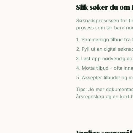
Slik søker du om 
Søknadsprosessen for firma
prosess som tar bare noe
Sammenlign tilbud fra f
Fyll ut en digital søkn
Last opp nødvendig dok
Motta tilbud – ofte inn
Aksepter tilbudet og 
Tips: Jo mer dokumentasj
årsregnskap og en kort be