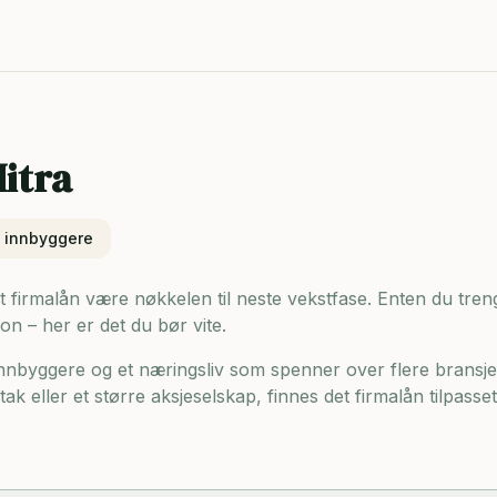
itra
innbyggere
et firmalån være nøkkelen til neste vekstfase. Enten du trenge
on – her er det du bør vite.
innbyggere og
et næringsliv som spenner over flere bransje
ak eller et større aksjeselskap, finnes det firmalån tilpasse