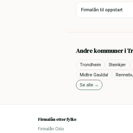
Firmalån til oppstart
Andre kommuner i
T
Trondheim
Steinkjer
Midtre Gauldal
Renneb
Se alle →
Firmalån etter fylke
Firmalån
Oslo