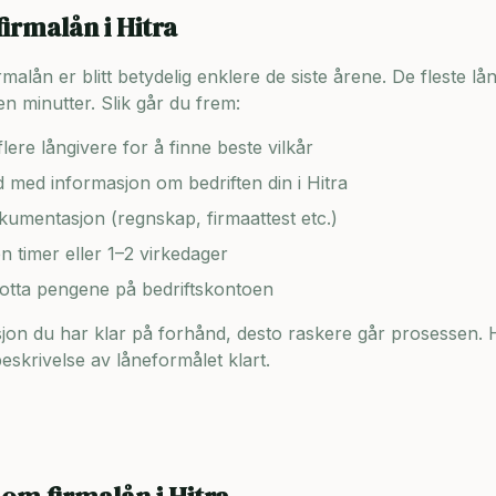
firmalån i
Hitra
lån er blitt betydelig enklere de siste årene. De fleste lång
n minutter. Slik går du frem:
lere långivere for å finne beste vilkår
ad med informasjon om bedriften din i
Hitra
umentasjon (regnskap, firmaattest etc.)
en timer eller 1–2 virkedager
motta pengene på bedriftskontoen
on du har klar på forhånd, desto raskere går prosessen. H
skrivelse av låneformålet klart.