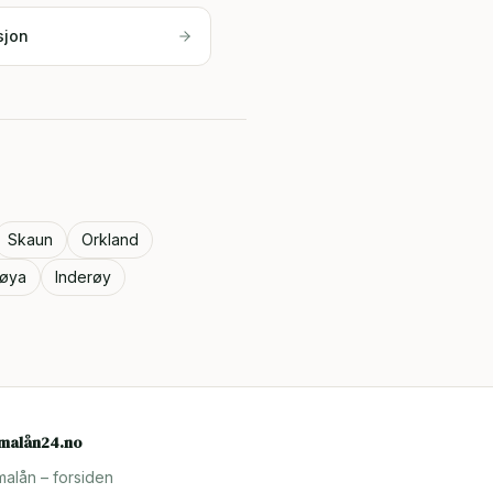
sjon
Skaun
Orkland
røya
Inderøy
rmalån24.no
malån – forsiden