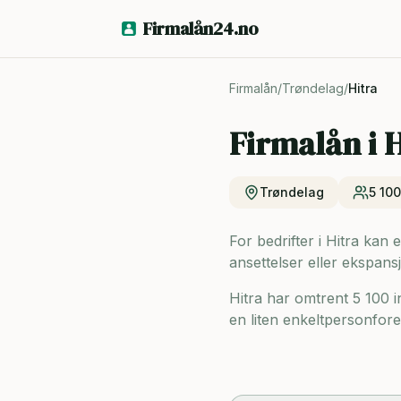
Firmalån24.no
Firmalån
/
Trøndelag
/
Hitra
Firmalån i
H
Trøndelag
5 100
For bedrifter i Hitra kan 
ansettelser eller ekspansj
Hitra har omtrent 5 100 
en liten enkeltpersonforet