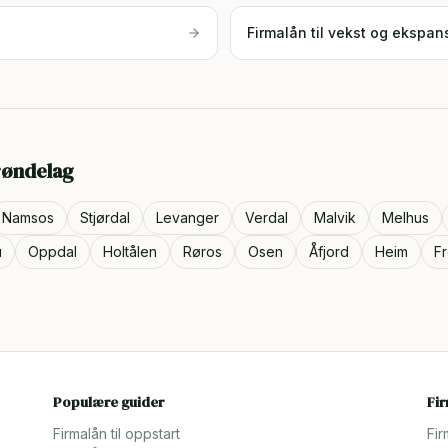
Firmalån til vekst og ekspan
røndelag
Namsos
Stjørdal
Levanger
Verdal
Malvik
Melhus
u
Oppdal
Holtålen
Røros
Osen
Åfjord
Heim
F
Populære guider
Fi
Firmalån til oppstart
Fir