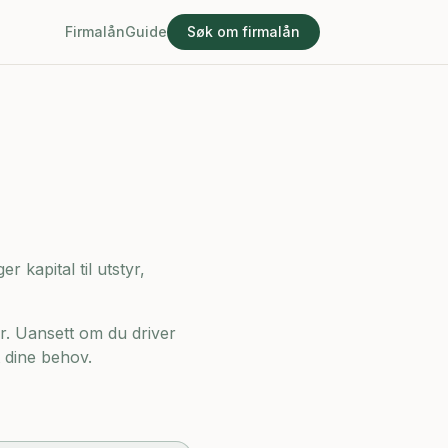
Firmalån
Guide
Søk om firmalån
r kapital til utstyr,
r. Uansett om du driver
t dine behov.