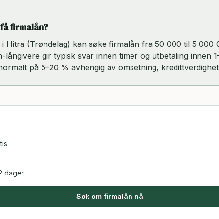
 få firmalån?
rt i Hitra (Trøndelag) kan søke firmalån fra 50 000 til 5 0
ch-långivere gir typisk svar innen timer og utbetaling innen 1
 normalt på 5–20 % avhengig av omsetning, kredittverdighet
tis
2 dager
Søk om firmalån nå