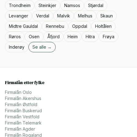
Trondheim
Steinkjer
Namsos
Stjørdal
Levanger
Verdal
Malvik
Melhus
Skaun
Midtre Gauldal
Rennebu
Oppdal
Holtålen
Røros
Osen
Åfjord
Heim
Hitra
Frøya
Inderøy
Se alle →
Firmalån etter fylke
Firmalån
Oslo
Firmalån
Akershus
Firmalån
Østfold
Firmalån
Buskerud
Firmalån
Vestfold
Firmalån
Telemark
Firmalån
Agder
Firmalån
Rogaland