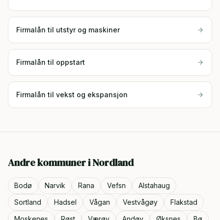
Firmalån til utstyr og maskiner
Firmalån til oppstart
Firmalån til vekst og ekspansjon
Andre kommuner i
Nordland
Bodø
Narvik
Rana
Vefsn
Alstahaug
Sortland
Hadsel
Vågan
Vestvågøy
Flakstad
Moskenes
Røst
Værøy
Andøy
Øksnes
Bø