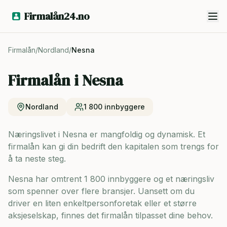
Firmalån24.no
Firmalån
/
Nordland
/
Nesna
Firmalån i
Nesna
Nordland
1 800
innbyggere
Næringslivet i Nesna er mangfoldig og dynamisk. Et
firmalån kan gi din bedrift den kapitalen som trengs for
å ta neste steg.
Nesna har omtrent 1 800 innbyggere og
et næringsliv
som spenner over flere bransjer. Uansett om du
driver en liten enkeltpersonforetak eller et større
aksjeselskap, finnes det firmalån tilpasset dine behov.