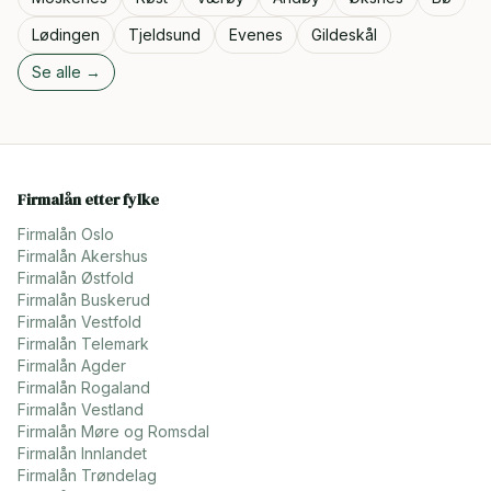
Lødingen
Tjeldsund
Evenes
Gildeskål
Se alle →
Firmalån etter fylke
Firmalån
Oslo
Firmalån
Akershus
Firmalån
Østfold
Firmalån
Buskerud
Firmalån
Vestfold
Firmalån
Telemark
Firmalån
Agder
Firmalån
Rogaland
Firmalån
Vestland
Firmalån
Møre og Romsdal
Firmalån
Innlandet
Firmalån
Trøndelag