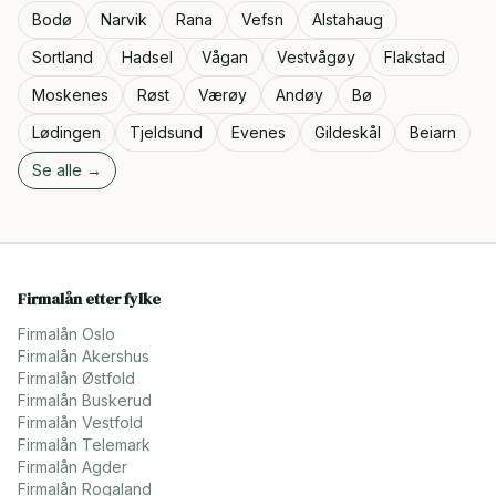
Bodø
Narvik
Rana
Vefsn
Alstahaug
Sortland
Hadsel
Vågan
Vestvågøy
Flakstad
Moskenes
Røst
Værøy
Andøy
Bø
Lødingen
Tjeldsund
Evenes
Gildeskål
Beiarn
Se alle →
Firmalån etter fylke
Firmalån
Oslo
Firmalån
Akershus
Firmalån
Østfold
Firmalån
Buskerud
Firmalån
Vestfold
Firmalån
Telemark
Firmalån
Agder
Firmalån
Rogaland