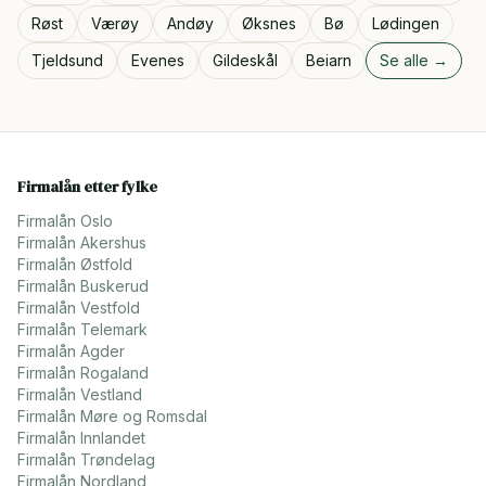
Røst
Værøy
Andøy
Øksnes
Bø
Lødingen
Tjeldsund
Evenes
Gildeskål
Beiarn
Se alle →
Firmalån etter fylke
Firmalån
Oslo
Firmalån
Akershus
Firmalån
Østfold
Firmalån
Buskerud
Firmalån
Vestfold
Firmalån
Telemark
Firmalån
Agder
Firmalån
Rogaland
Firmalån
Vestland
Firmalån
Møre og Romsdal
Firmalån
Innlandet
Firmalån
Trøndelag
Firmalån
Nordland