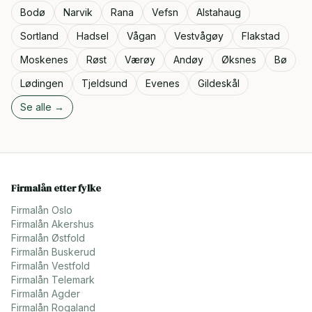
Bodø
Narvik
Rana
Vefsn
Alstahaug
Sortland
Hadsel
Vågan
Vestvågøy
Flakstad
Moskenes
Røst
Værøy
Andøy
Øksnes
Bø
Lødingen
Tjeldsund
Evenes
Gildeskål
Se alle →
Firmalån etter fylke
Firmalån
Oslo
Firmalån
Akershus
Firmalån
Østfold
Firmalån
Buskerud
Firmalån
Vestfold
Firmalån
Telemark
Firmalån
Agder
Firmalån
Rogaland