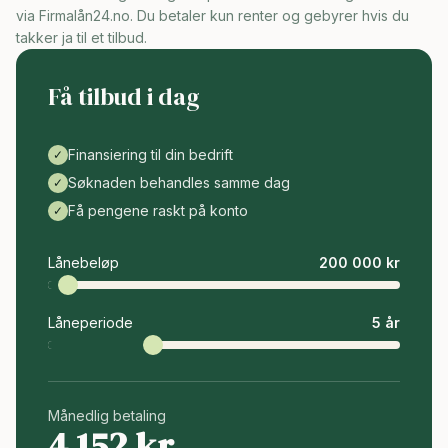
via Firmalån24.no. Du betaler kun renter og gebyrer hvis du
takker ja til et tilbud.
Få tilbud i dag
Finansiering til din bedrift
✓
Søknaden behandles samme dag
✓
Få pengene raskt på konto
✓
Lånebeløp
200 000
kr
Låneperiode
5
år
Månedlig betaling
4 152
kr