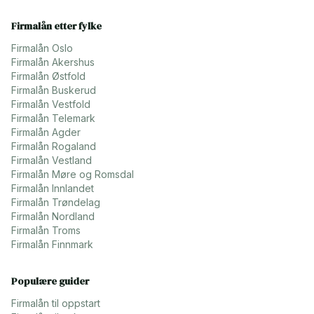
Firmalån etter fylke
Firmalån
Oslo
Firmalån
Akershus
Firmalån
Østfold
Firmalån
Buskerud
Firmalån
Vestfold
Firmalån
Telemark
Firmalån
Agder
Firmalån
Rogaland
Firmalån
Vestland
Firmalån
Møre og Romsdal
Firmalån
Innlandet
Firmalån
Trøndelag
Firmalån
Nordland
Firmalån
Troms
Firmalån
Finnmark
Populære guider
Firmalån til oppstart