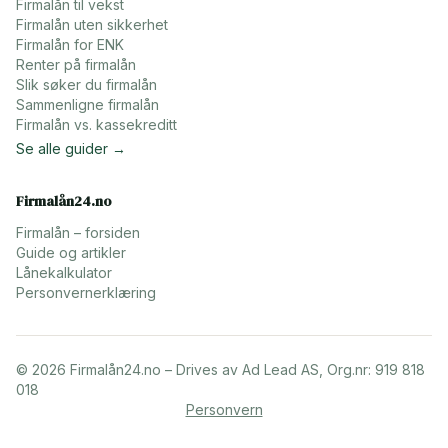
Firmalån til vekst
Firmalån uten sikkerhet
Firmalån for ENK
Renter på firmalån
Slik søker du firmalån
Sammenligne firmalån
Firmalån vs. kassekreditt
Se alle guider →
Firmalån24.no
Firmalån – forsiden
Guide og artikler
Lånekalkulator
Personvernerklæring
©
2026
Firmalån24.no – Drives av Ad Lead AS, Org.nr: 919 818
018
Personvern