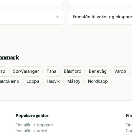
Firmalån til vekst og ekspan
innmark
dsø
Sør-Varanger
Tana
Båtsfjord
Berlevåg
Vardø
autokeino
Loppa
Hasvik
Måsøy
Nordkapp
Populære guider
Fi
Firmalån til oppstart
Fir
Firmalån til vekst
Gui