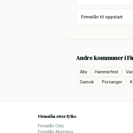
Firmalån til oppstart
Andre kommuner i
F
Alta
Hammerfest
Va
Gamvik
Porsanger
K
Firmalån etter fylke
Firmalån
Oslo
Firmalån
Akershus