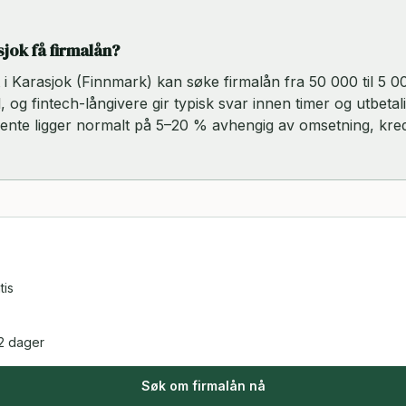
sjok få firmalån?
rt i Karasjok (Finnmark) kan søke firmalån fra 50 000 til 5 
, og fintech-långivere gir typisk svar innen timer og utbetal
rente ligger normalt på 5–20 % avhengig av omsetning, kred
tis
2 dager
Søk om firmalån nå