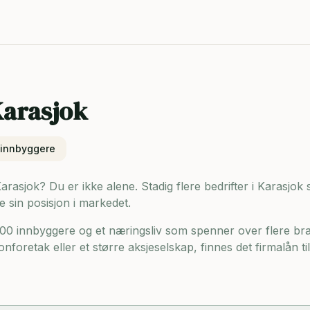
arasjok
innbyggere
Karasjok? Du er ikke alene. Stadig flere bedrifter i Karasjok 
e sin posisjon i markedet.
600 innbyggere og
et næringsliv som spenner over flere br
onforetak eller et større aksjeselskap, finnes det firmalån t