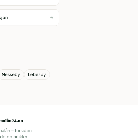
sjon
Nesseby
Lebesby
rmalån24.no
malån – forsiden
de og artikler