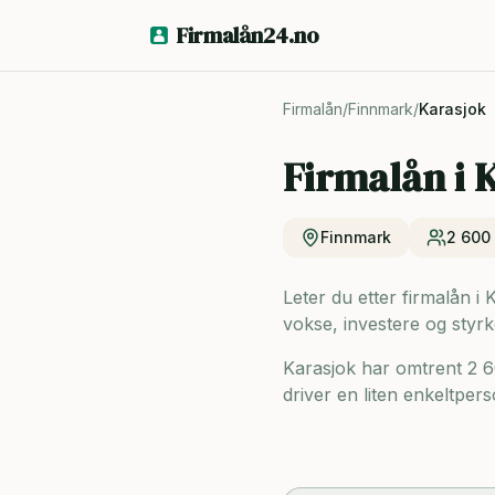
Firmalån24.no
Firmalån
/
Finnmark
/
Karasjok
Firmalån i
K
Finnmark
2 600
Leter du etter firmalån i 
vokse, investere og styrk
Karasjok har omtrent 2 
driver en liten enkeltpers