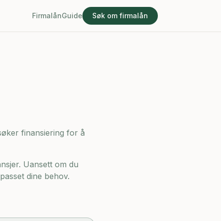
Firmalån
Guide
Søk om firmalån
søker finansiering for å
ansjer. Uansett om du
ilpasset dine behov.