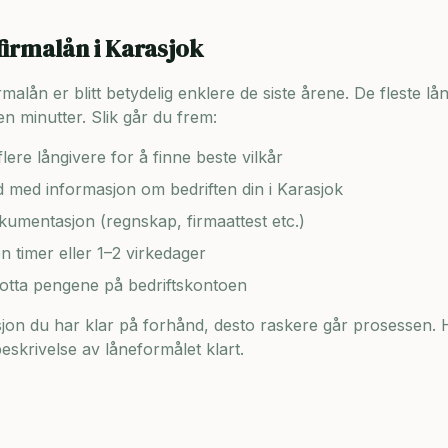
firmalån i
Karasjok
lån er blitt betydelig enklere de siste årene. De fleste lång
n minutter. Slik går du frem:
lere långivere for å finne beste vilkår
ad med informasjon om bedriften din i
Karasjok
umentasjon (regnskap, firmaattest etc.)
en timer eller 1–2 virkedager
motta pengene på bedriftskontoen
on du har klar på forhånd, desto raskere går prosessen. H
skrivelse av låneformålet klart.