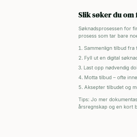
Slik søker du om 
Søknadsprosessen for firma
prosess som tar bare noe
Sammenlign tilbud fra f
Fyll ut en digital søkn
Last opp nødvendig dok
Motta tilbud – ofte inn
Aksepter tilbudet og 
Tips: Jo mer dokumentasj
årsregnskap og en kort be