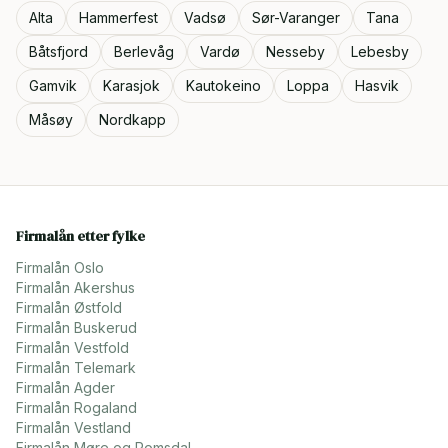
Alta
Hammerfest
Vadsø
Sør-Varanger
Tana
Båtsfjord
Berlevåg
Vardø
Nesseby
Lebesby
Gamvik
Karasjok
Kautokeino
Loppa
Hasvik
Måsøy
Nordkapp
Firmalån etter fylke
Firmalån
Oslo
Firmalån
Akershus
Firmalån
Østfold
Firmalån
Buskerud
Firmalån
Vestfold
Firmalån
Telemark
Firmalån
Agder
Firmalån
Rogaland
Firmalån
Vestland
Firmalån
Møre og Romsdal