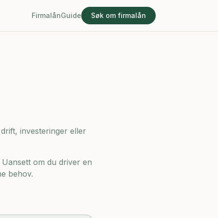
Firmalån
Guide
Søk om firmalån
rift, investeringer eller
. Uansett om du driver en
ine behov.