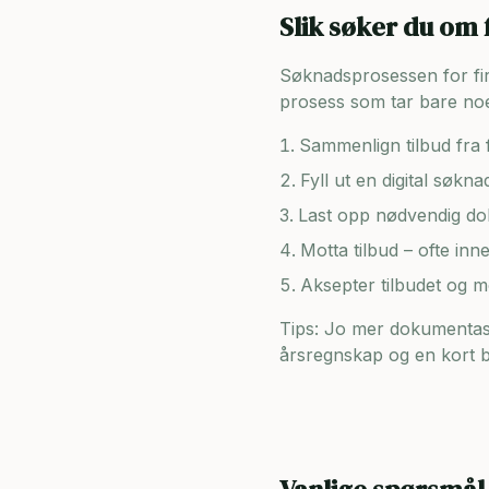
Slik søker du om 
Søknadsprosessen for firma
prosess som tar bare noe
Sammenlign tilbud fra f
Fyll ut en digital søkn
Last opp nødvendig dok
Motta tilbud – ofte inn
Aksepter tilbudet og 
Tips: Jo mer dokumentasj
årsregnskap og en kort be