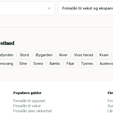
Firmalån til vekst og ekspan
stland
afjorden
Stord
Øygarden
Alver
Voss herad
Kvam
lensvang
Etne
Sveio
Bømlo
Fitjar
Tysnes
Austevo
Populære guider
Fi
Firmalån til oppstart
Fir
Firmalån til vekst
Gui
Firmalån uten sikkerhet
Lån