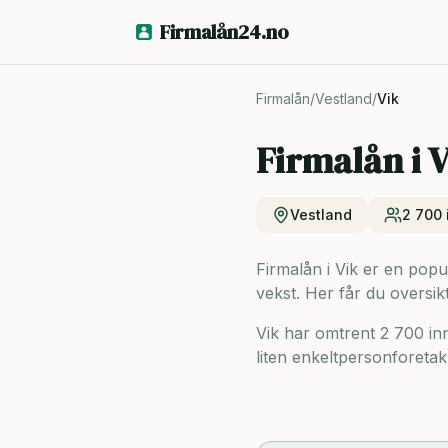
Firmalån24.no
Firmalån
/
Vestland
/
Vik
Firmalån i
V
Vestland
2 700
Firmalån i Vik er en popul
vekst. Her får du oversik
Vik har omtrent 2 700 i
liten enkeltpersonforetak 