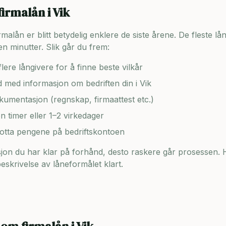
firmalån i
Vik
lån er blitt betydelig enklere de siste årene. De fleste lång
n minutter. Slik går du frem:
lere långivere for å finne beste vilkår
ad med informasjon om bedriften din i
Vik
umentasjon (regnskap, firmaattest etc.)
en timer eller 1–2 virkedager
motta pengene på bedriftskontoen
on du har klar på forhånd, desto raskere går prosessen. H
skrivelse av låneformålet klart.