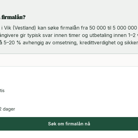
å firmalån?
rt i Vik (Vestland) kan søke firmalån fra 50 000 til 5 000 0
-långivere gir typisk svar innen timer og utbetaling innen 1–2
på 5–20 % avhengig av omsetning, kredittverdighet og sikker
tis
2 dager
Søk om firmalån nå