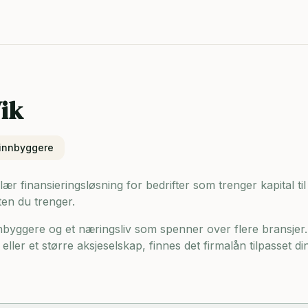
ik
innbyggere
ær finansieringsløsning for bedrifter som trenger kapital til d
ten du trenger.
nnbyggere og
et næringsliv som spenner over flere bransjer
eller et større aksjeselskap, finnes det firmalån tilpasset d