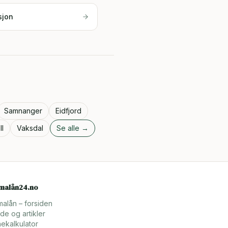
sjon
Samnanger
Eidfjord
ll
Vaksdal
Se alle →
rmalån24.no
malån – forsiden
de og artikler
ekalkulator