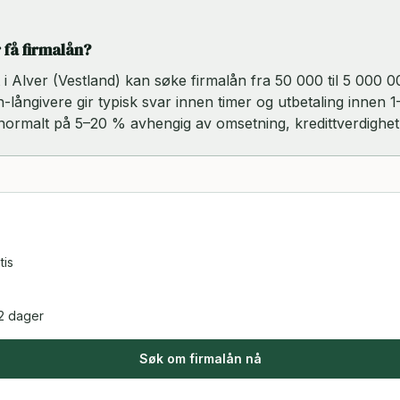
 få firmalån?
rt i Alver (Vestland) kan søke firmalån fra 50 000 til 5 000
ch-långivere gir typisk svar innen timer og utbetaling innen 1
 normalt på 5–20 % avhengig av omsetning, kredittverdighet
tis
2 dager
Søk om firmalån nå