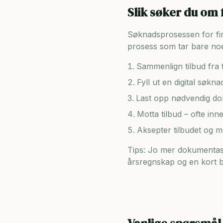
Slik søker du om 
Søknadsprosessen for firma
prosess som tar bare noe
Sammenlign tilbud fra f
Fyll ut en digital søkn
Last opp nødvendig dok
Motta tilbud – ofte inn
Aksepter tilbudet og 
Tips: Jo mer dokumentasj
årsregnskap og en kort be