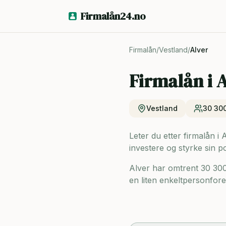
Firmalån24.no
Firmalån
/
Vestland
/
Alver
Firmalån i
A
Vestland
30 30
Leter du etter firmalån i 
investere og styrke sin p
Alver har omtrent 30 30
en liten enkeltpersonforet