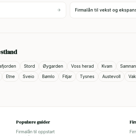
Firmalån til vekst og ekspan
stland
afjorden
Stord
Øygarden
Voss herad
Kvam
Samnan
Etne
Sveio
Bømlo
Fitjar
Tysnes
Austevoll
Vak
Populære guider
Fi
Firmalån til oppstart
Fir