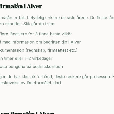
firmalån i
Alver
lån er blitt betydelig enklere de siste årene. De fleste lång
n minutter. Slik går du frem:
lere långivere for å finne beste vilkår
ad med informasjon om bedriften din i
Alver
umentasjon (regnskap, firmaattest etc.)
en timer eller 1–2 virkedager
motta pengene på bedriftskontoen
on du har klar på forhånd, desto raskere går prosessen. H
skrivelse av låneformålet klart.