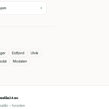
sjon
ger
Eidfjord
Ulvik
sdal
Modalen
rmalån24.no
malån – forsiden