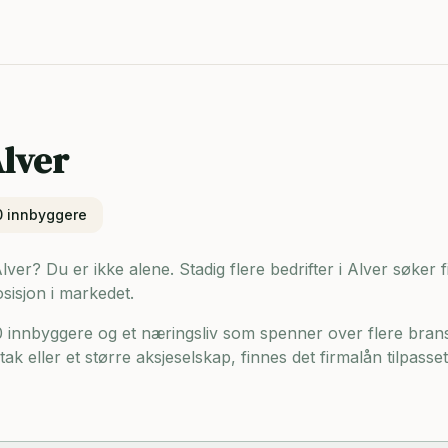
lver
0
innbyggere
Alver? Du er ikke alene. Stadig flere bedrifter i Alver søker 
osisjon i markedet.
0 innbyggere og
et næringsliv som spenner over flere brans
ak eller et større aksjeselskap, finnes det firmalån tilpasse