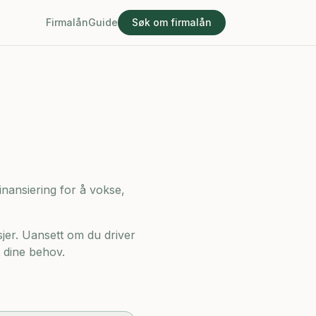
Firmalån
Guide
Søk om firmalån
finansiering for å vokse,
jer. Uansett om du driver
t dine behov.