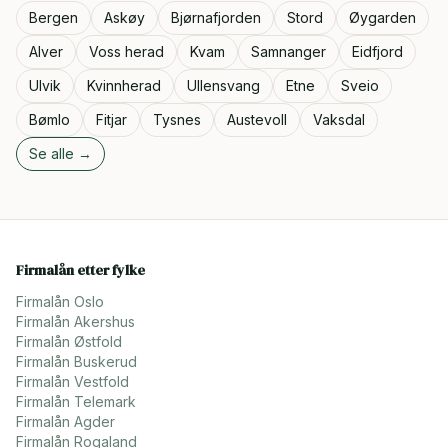
Bergen
Askøy
Bjørnafjorden
Stord
Øygarden
Alver
Voss herad
Kvam
Samnanger
Eidfjord
Ulvik
Kvinnherad
Ullensvang
Etne
Sveio
Bømlo
Fitjar
Tysnes
Austevoll
Vaksdal
Se alle →
Firmalån etter fylke
Firmalån
Oslo
Firmalån
Akershus
Firmalån
Østfold
Firmalån
Buskerud
Firmalån
Vestfold
Firmalån
Telemark
Firmalån
Agder
Firmalån
Rogaland