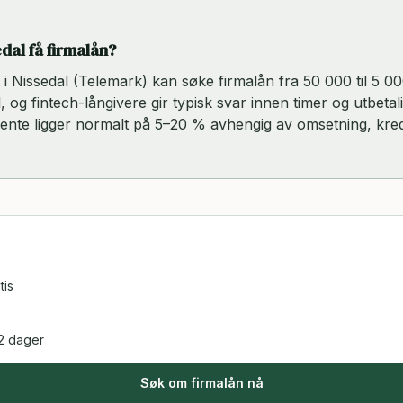
edal få firmalån?
rt i Nissedal (Telemark) kan søke firmalån fra 50 000 til 5 
, og fintech-långivere gir typisk svar innen timer og utbetal
rente ligger normalt på 5–20 % avhengig av omsetning, kred
tis
2 dager
Søk om firmalån nå