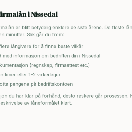
firmalån i
Nissedal
lån er blitt betydelig enklere de siste årene. De fleste lång
n minutter. Slik går du frem:
lere långivere for å finne beste vilkår
ad med informasjon om bedriften din i
Nissedal
umentasjon (regnskap, firmaattest etc.)
en timer eller 1–2 virkedager
motta pengene på bedriftskontoen
on du har klar på forhånd, desto raskere går prosessen. H
skrivelse av låneformålet klart.