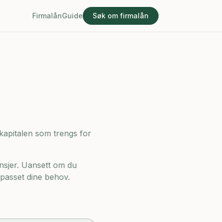
Firmalån
Guide
Søk om firmalån
 kapitalen som trengs for
nsjer. Uansett om du
ilpasset dine behov.