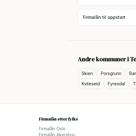
Firmalån til oppstart
Andre kommuner i
T
Skien
Porsgrunn
Ba
Kviteseid
Fyresdal
T
Firmalån etter fylke
Firmalån
Oslo
Firmalån
Akershus