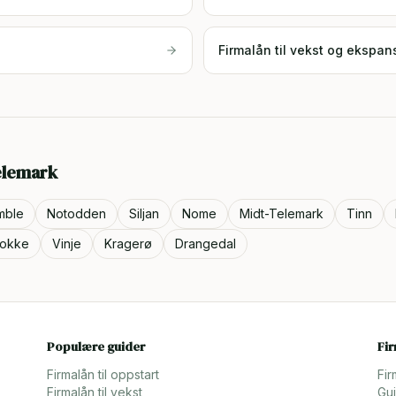
Firmalån til vekst og ekspan
elemark
mble
Notodden
Siljan
Nome
Midt-Telemark
Tinn
okke
Vinje
Kragerø
Drangedal
Populære guider
Fi
Firmalån til oppstart
Fir
Firmalån til vekst
Gui