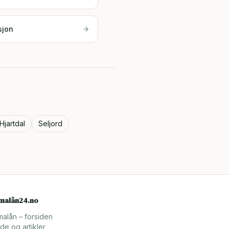
sjon
Hjartdal
Seljord
rmalån24.no
malån – forsiden
de og artikler