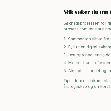
Slik søker du om 
Søknadsprosessen for firma
prosess som tar bare noe
Sammenlign tilbud fra f
Fyll ut en digital søkn
Last opp nødvendig dok
Motta tilbud – ofte inn
Aksepter tilbudet og 
Tips: Jo mer dokumentasj
årsregnskap og en kort be