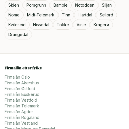
Skien
Porsgrunn
Bamble
Notodden
Siljan
Nome
Midt-Telemark
Tinn
Hjartdal
Seljord
Kviteseid
Nissedal
Tokke
Vinje
Kragerø
Drangedal
Firmalån etter fylke
Firmalån
Oslo
Firmalån
Akershus
Firmalån
Østfold
Firmalån
Buskerud
Firmalån
Vestfold
Firmalån
Telemark
Firmalån
Agder
Firmalån
Rogaland
Firmalån
Vestland
Firmalån
Møre og Romsdal