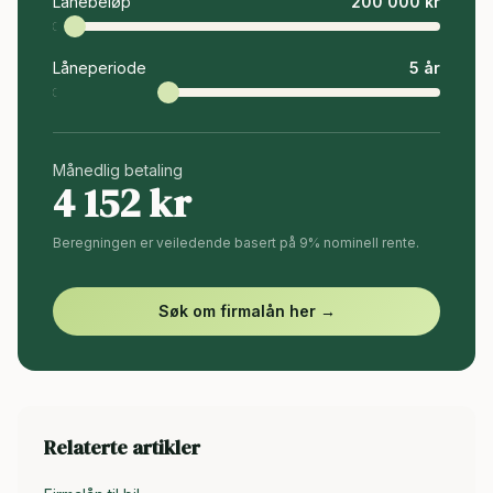
Lånebeløp
200 000
kr
Låneperiode
5
år
Månedlig betaling
4 152
kr
Beregningen er veiledende basert på 9% nominell rente.
Søk om firmalån her →
Relaterte artikler