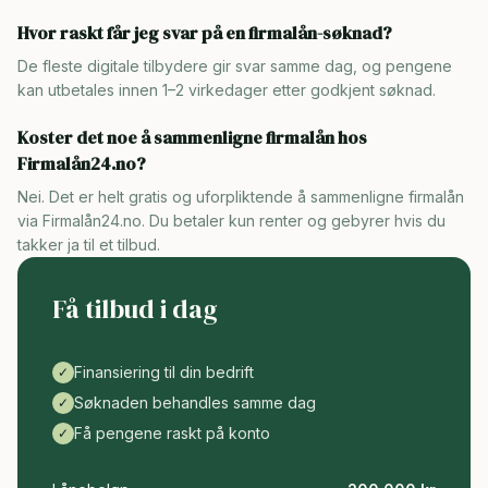
Hvor raskt får jeg svar på en firmalån-søknad?
De fleste digitale tilbydere gir svar samme dag, og pengene
kan utbetales innen 1–2 virkedager etter godkjent søknad.
Koster det noe å sammenligne firmalån hos
Firmalån24.no?
Nei. Det er helt gratis og uforpliktende å sammenligne firmalån
via Firmalån24.no. Du betaler kun renter og gebyrer hvis du
takker ja til et tilbud.
Få tilbud i dag
Finansiering til din bedrift
✓
Søknaden behandles samme dag
✓
Få pengene raskt på konto
✓