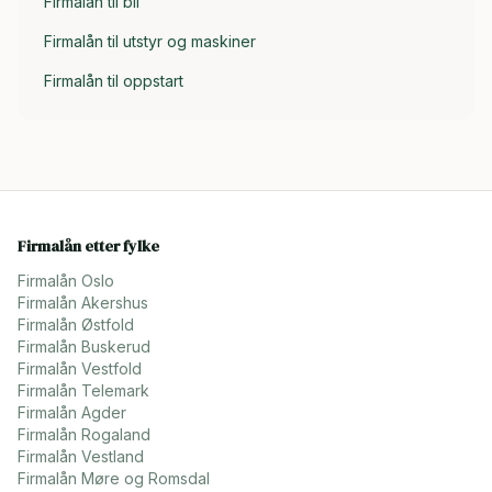
Firmalån til bil
Firmalån til utstyr og maskiner
Firmalån til oppstart
Firmalån etter fylke
Firmalån
Oslo
Firmalån
Akershus
Firmalån
Østfold
Firmalån
Buskerud
Firmalån
Vestfold
Firmalån
Telemark
Firmalån
Agder
Firmalån
Rogaland
Firmalån
Vestland
Firmalån
Møre og Romsdal