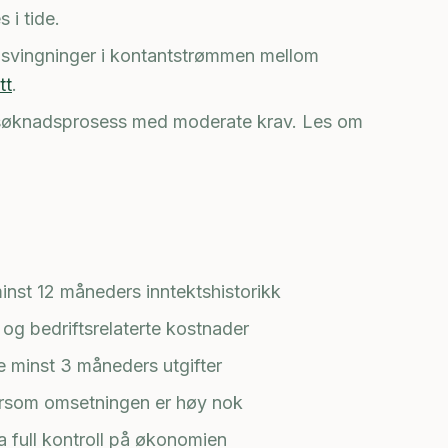
 i tide.
e svingninger i kontantstrømmen mellom
tt
.
 søknadsprosess med moderate krav. Les om
inst 12 måneders inntektshistorikk
e og bedriftsrelaterte kostnader
e minst 3 måneders utgifter
rsom omsetningen er høy nok
 full kontroll på økonomien