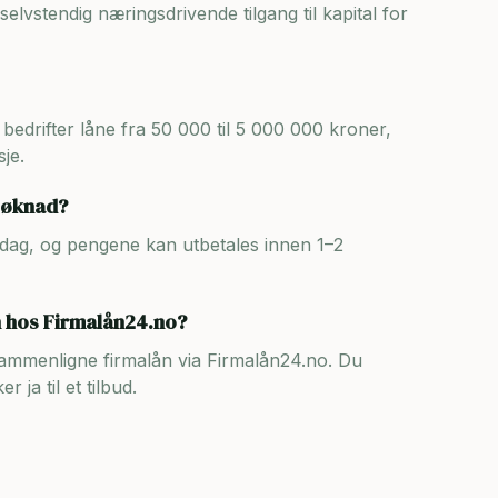
selvstendig næringsdrivende tilgang til kapital for
edrifter låne fra 50 000 til 5 000 000 kroner,
je.
-søknad?
e dag, og pengene kan utbetales innen 1–2
n hos Firmalån24.no?
 sammenligne firmalån via Firmalån24.no. Du
 ja til et tilbud.