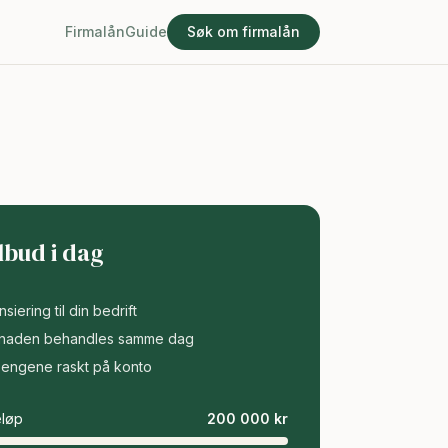
Firmalån
Guide
Søk om firmalån
ilbud i dag
nsiering til din bedrift
naden behandles samme dag
pengene raskt på konto
løp
200 000
kr