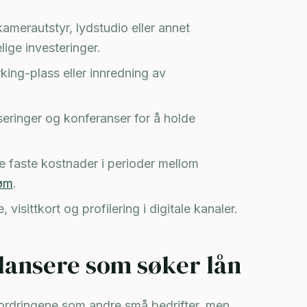
merautstyr, lydstudio eller annet
lige investeringer.
ing-plass eller innredning av
iseringer og konferanser for å holde
ke faste kostnader i perioder mellom
røm
.
, visittkort og profilering i digitale kanaler.
ilansere som søker lån
fordringene som andre små bedrifter, men