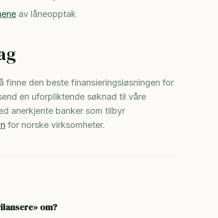
nene
av låneopptak
ag
 finne den beste finansieringsløsningen for
 send en uforpliktende søknad til våre
d anerkjente banker som tilbyr
ån
for norske virksomheter.
rilansere» om?