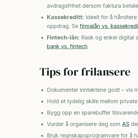
avdragsfrihet dersom faktura betales
Kassekreditt:
Ideelt for å håndter
oppdrag. Se
firmalån vs. kassekredi
Fintech-lån:
Rask og enkel digital
bank vs. fintech
.
Tips for frilansere
Dokumenter inntektene godt – vis m
Hold et tydelig skille mellom privat
Bygg opp en sparebuffer tilsvarend
Vurder å organisere deg som
AS
de
Bruk regnskapsprogramvare for å ha