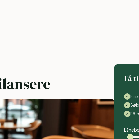
Få t
ilansere
Fina
✓
Søk
✓
Få 
✓
Lånebe