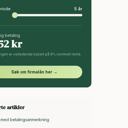
riode
5
år
ig betaling
52
kr
ngen er veiledende basert på 9% nominell rente.
Søk om firmalån her →
te artikler
n med betalingsanmerkning