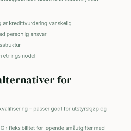
gjør kredittvurdering vanskelig
d personlig ansvar
sstruktur
orretningsmodell
alternativer for
alifisering – passer godt for utstyrskjøp og
Gir fleksibilitet for løpende småutgifter med