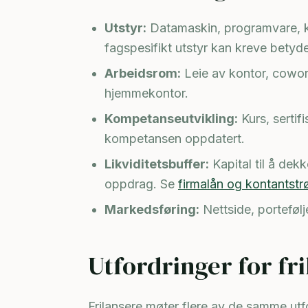
Utstyr:
Datamaskin, programvare, ka
fagspesifikt utstyr kan kreve betyde
Arbeidsrom:
Leie av kontor, cowork
hjemmekontor.
Kompetanseutvikling:
Kurs, sertif
kompetansen oppdatert.
Likviditetsbuffer:
Kapital til å dek
oppdrag. Se
firmalån og kontantst
Markedsføring:
Nettside, portefølje
Utfordringer for fr
Frilansere møter flere av de samme ut