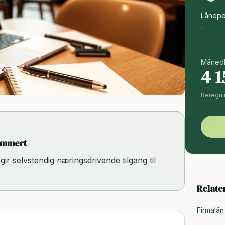
Lånepe
Månedl
4 1
Beregni
summert
gir selvstendig næringsdrivende tilgang til
Relater
Firmalå