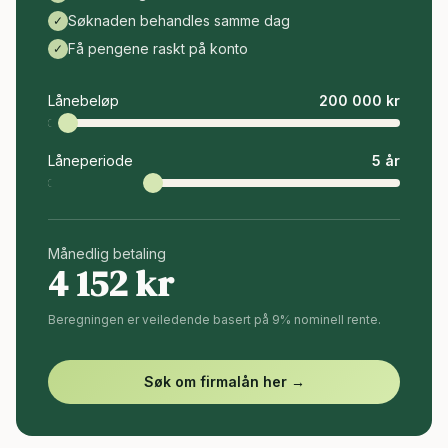
Søknaden behandles samme dag
✓
Få pengene raskt på konto
✓
Lånebeløp
200 000
kr
Låneperiode
5
år
Månedlig betaling
4 152
kr
Beregningen er veiledende basert på 9% nominell rente.
Søk om firmalån her →