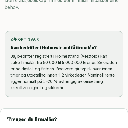
større aksjeselskap, finnes det firmalån tilpasset dine
behov.
KORT SVAR
Kan bedrifter i Holmestrand få firmalån?
Ja, bedrifter registrert i Holmestrand (Vestfold) kan
søke firmalån fra 50 000 til 5 000 000 kroner. Søknaden
er heldigital, og fintech-långivere gir typisk svar innen
timer og utbetaling innen 1–2 virkedager. Nominell rente
ligger normalt på 5–20 % avhengig av omsetning,
kredittverdighet og sikkerhet.
Trenger du firmalån?