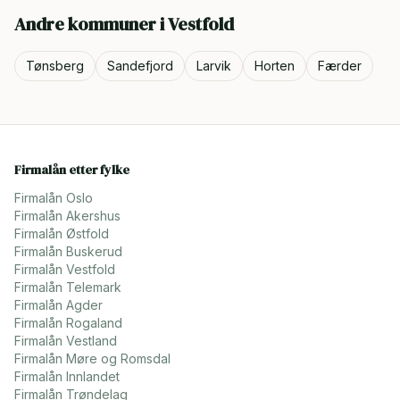
Andre kommuner i
Vestfold
Tønsberg
Sandefjord
Larvik
Horten
Færder
Firmalån etter fylke
Firmalån
Oslo
Firmalån
Akershus
Firmalån
Østfold
Firmalån
Buskerud
Firmalån
Vestfold
Firmalån
Telemark
Firmalån
Agder
Firmalån
Rogaland
Firmalån
Vestland
Firmalån
Møre og Romsdal
Firmalån
Innlandet
Firmalån
Trøndelag