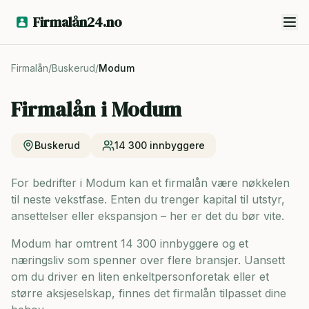
Firmalån24.no
Firmalån
/
Buskerud
/
Modum
Firmalån i
Modum
Buskerud
14 300
innbyggere
For bedrifter i Modum kan et firmalån være nøkkelen
til neste vekstfase. Enten du trenger kapital til utstyr,
ansettelser eller ekspansjon – her er det du bør vite.
Modum har omtrent 14 300 innbyggere og
et
næringsliv som spenner over flere bransjer. Uansett
om du driver en liten enkeltpersonforetak eller et
større aksjeselskap, finnes det firmalån tilpasset dine