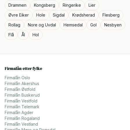
Drammen
Kongsberg
Ringerike
Lier
Øvre Eiker
Hole
Sigdal
Krødsherad
Flesberg
Rollag
Nore og Uvdal
Hemsedal
Gol
Nesbyen
Flå
Ål
Hol
Firmalån etter fylke
Firmalån
Oslo
Firmalån
Akershus
Firmalån
Østfold
Firmalån
Buskerud
Firmalån
Vestfold
Firmalån
Telemark
Firmalån
Agder
Firmalån
Rogaland
Firmalån
Vestland
Firmalån
Møre og Romsdal