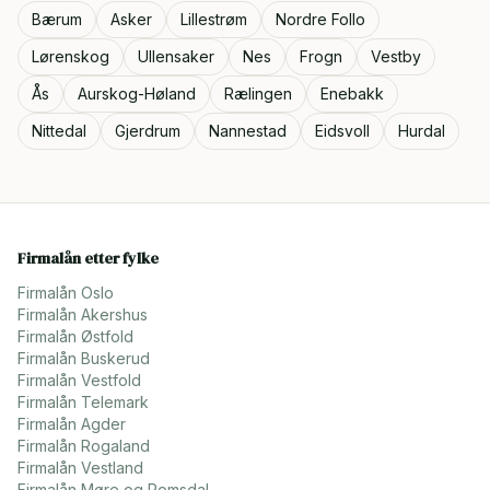
Bærum
Asker
Lillestrøm
Nordre Follo
Lørenskog
Ullensaker
Nes
Frogn
Vestby
Ås
Aurskog-Høland
Rælingen
Enebakk
Nittedal
Gjerdrum
Nannestad
Eidsvoll
Hurdal
Firmalån etter fylke
Firmalån
Oslo
Firmalån
Akershus
Firmalån
Østfold
Firmalån
Buskerud
Firmalån
Vestfold
Firmalån
Telemark
Firmalån
Agder
Firmalån
Rogaland
Firmalån
Vestland
Firmalån
Møre og Romsdal